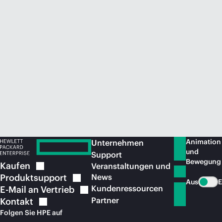
Jetzt kaufen
Animation
Unternehmen
und
Support
Bewegung
Kaufen
Veranstaltungen und
Produktsupport
News
Aus
E
Kundenressourcen
E-Mail an
Vertrieb
Partner
Kontakt
Folgen Sie HPE auf