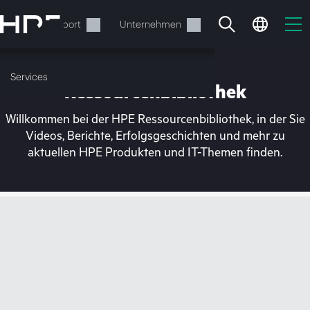
Zum
Hauptinhalt
rvices
Support
Unternehmen
wechseln
Services
Ressourcenbibliothek
Willkommen bei der HPE Ressourcenbibliothek, in der Sie
Videos, Berichte, Erfolgsgeschichten und mehr zu
aktuellen HPE Produkten und IT-Themen finden.
Ihr Warenkorb ist aktuell
leer
Besuchen Sie den HPE Store zum Stöbern,
Konfigurieren und Bestellen.