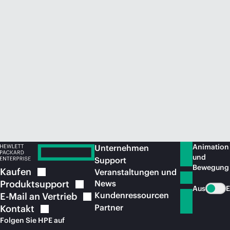
Jetzt kaufen
Animation
Unternehmen
und
Support
Bewegung
Kaufen
Veranstaltungen und
Produktsupport
News
Aus
E
Kundenressourcen
E-Mail an
Vertrieb
Partner
Kontakt
Folgen Sie HPE auf