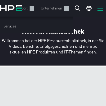
Zum
Hauptinhalt
rvices
Support
Unternehmen
wechseln
Services
Ressourcenbibliothek
Willkommen bei der HPE Ressourcenbibliothek, in der Sie
Videos, Berichte, Erfolgsgeschichten und mehr zu
aktuellen HPE Produkten und IT-Themen finden.
Ihr Warenkorb ist aktuell
leer
Besuchen Sie den HPE Store zum Stöbern,
Konfigurieren und Bestellen.