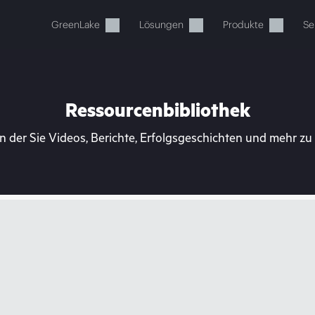
GreenLake
Lösungen
Produkte
Se
Ressourcenbibliothek
n der Sie Videos, Berichte, Erfolgsgeschichten und mehr z
Ihr Warenkorb ist aktuell leer
 Sie den HPE Store zum Stöbern, Konfigurieren und B
Jetzt kaufen