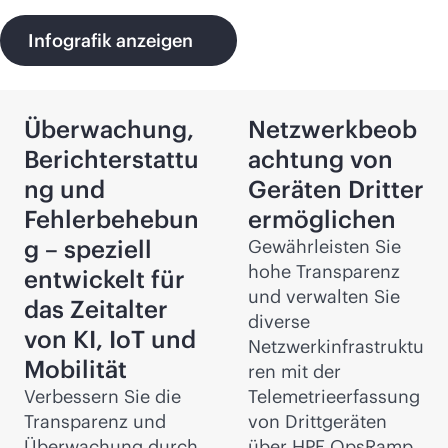
Infografik anzeigen
Überwachung,
Netzwerkbeob
Berichterstattu
achtung von
ng und
Geräten Dritter
Fehlerbehebun
ermöglichen
g – speziell
Gewährleisten Sie
hohe Transparenz
entwickelt für
und verwalten Sie
das Zeitalter
diverse
von KI, IoT und
Netzwerkinfrastruktu
Mobilität
ren mit der
Verbessern Sie die
Telemetrieerfassung
Transparenz und
von Drittgeräten
Überwachung durch
über HPE OpsRamp