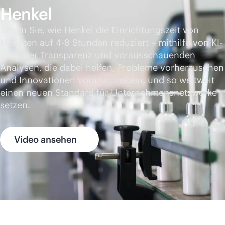
Henkel
Sehen Sie, wie Henkel die Einrichtungszeit von
Monaten auf 4-8 Stunden reduziert – mithilfe von KI-
basierter Transparenz und vorausschauenden
Analysen, die dabei helfen, Probleme vorherzusehen
und Innovationen voranzutreiben, und so weltweit
einen neuen Standard für Unternehmensnetzwerke
setzen.
Video ansehen