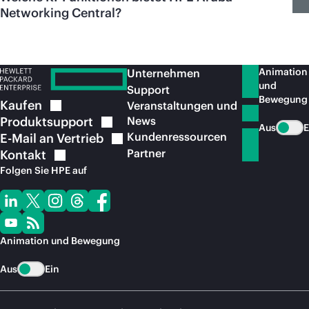
Networking Central?
Animation
Unternehmen
und
Support
Bewegung
Kaufen
Veranstaltungen und
Produktsupport
News
Aus
E
Kundenressourcen
E-Mail an
Vertrieb
Partner
Kontakt
Folgen Sie HPE auf
Animation und Bewegung
Aus
Ein