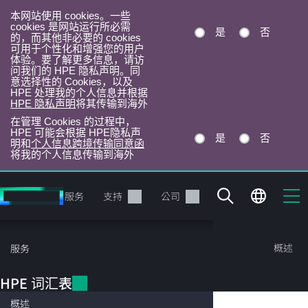
本网站使用 cookies。一些
cookies 是网站运行所必需
是
否
的，而其他非必要的 cookies
可用于个性化和增强您的用户
体验。要了解更多信息，请访
问我们的 HPE 隐私声明。同
意选择性的 Cookies，以及
HPE 处理我的个人信息并根据
HPE 隐私声明
将其传输到海外
在管理 Cookies 的过程中，
HPE 可能会根据 HPE隐私声
是
否
明和
个人信息跨境传输同意函
将我的个人信息传输到海外
跳
转
产品
服务
支持
公司
到
主
目
HPE 词汇表
概述
服务
录
HPE 词汇表
多云迁移
概述