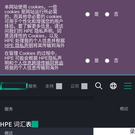
本网站使用 cookies。一些
cookies 是网站运行所必需
是
否
的，而其他非必要的 cookies
可用于个性化和增强您的用户
体验。要了解更多信息，请访
问我们的 HPE 隐私声明。同
意选择性的 Cookies，以及
HPE 处理我的个人信息并根据
HPE 隐私声明
将其传输到海外
在管理 Cookies 的过程中，
HPE 可能会根据 HPE隐私声
是
否
明和
个人信息跨境传输同意函
将我的个人信息传输到海外
跳
转
产品
服务
支持
公司
到
主
目
HPE 词汇表
概述
服务
录
HPE 词汇表
目
多接入边缘计算
录
概述