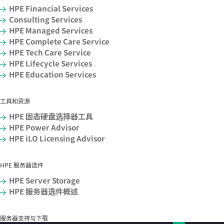
HPE Financial Services
Consulting Services
HPE Managed Services
HPE Complete Care Service
HPE Tech Care Service
HPE Lifecycle Services
HPE Education Services
工具和资源
HPE 固态硬盘选择器工具
HPE Power Advisor
HPE iLO Licensing Advisor
HPE 服务器选件
HPE Server Storage
HPE 服务器选件概述
服务器支持与下载