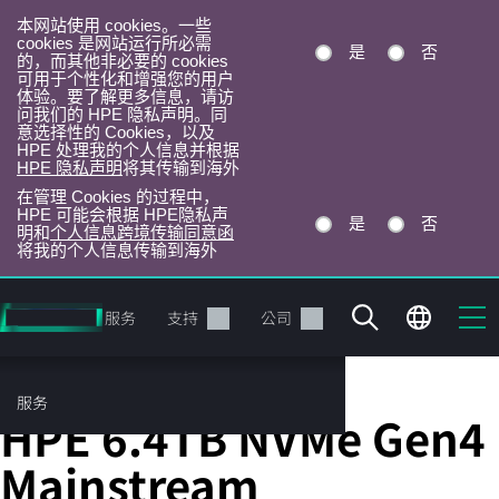
本网站使用 cookies。一些
cookies 是网站运行所必需
是
否
的，而其他非必要的 cookies
可用于个性化和增强您的用户
体验。要了解更多信息，请访
问我们的 HPE 隐私声明。同
意选择性的 Cookies，以及
HPE 处理我的个人信息并根据
HPE 隐私声明
将其传输到海外
在管理 Cookies 的过程中，
HPE 可能会根据 HPE隐私声
是
否
明和
个人信息跨境传输同意函
将我的个人信息传输到海外
跳
转
产品
服务
支持
公司
到
主
目
服务
Server Solid State Drives
录
HPE 6.4TB NVMe Gen4
Mainstream