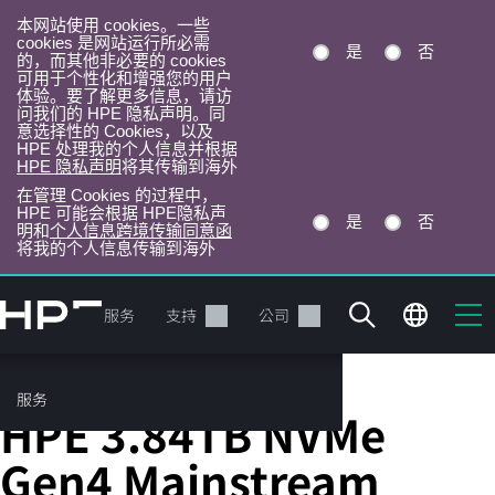
本网站使用 cookies。一些
cookies 是网站运行所必需
是
否
的，而其他非必要的 cookies
可用于个性化和增强您的用户
体验。要了解更多信息，请访
问我们的 HPE 隐私声明。同
意选择性的 Cookies，以及
HPE 处理我的个人信息并根据
HPE 隐私声明
将其传输到海外
在管理 Cookies 的过程中，
HPE 可能会根据 HPE隐私声
是
否
明和
个人信息跨境传输同意函
将我的个人信息传输到海外
跳
转
产品
服务
支持
公司
到
主
目
服务
Server Solid State Drives
录
HPE 3.84TB NVMe
Gen4 Mainstream