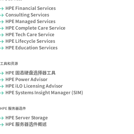
HPE Financial Services
Consulting Services
HPE Managed Services
HPE Complete Care Service
HPE Tech Care Service
HPE Lifecycle Services
HPE Education Services
工具和资源
HPE 固态硬盘选择器工具
HPE Power Advisor
HPE iLO Licensing Advisor
HPE Systems Insight Manager (SIM)
HPE 服务器选件
HPE Server Storage
HPE 服务器选件概述