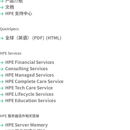
产品介绍
文档
HPE 支持中心
QuickSpecs
全球（英语） (PDF)
(HTML)
HPE Services
HPE Financial Services
Consulting Services
HPE Managed Services
HPE Complete Care Service
HPE Tech Care Service
HPE Lifecycle Services
HPE Education Services
HPE 服务器选件相关链接
HPE Server Memory