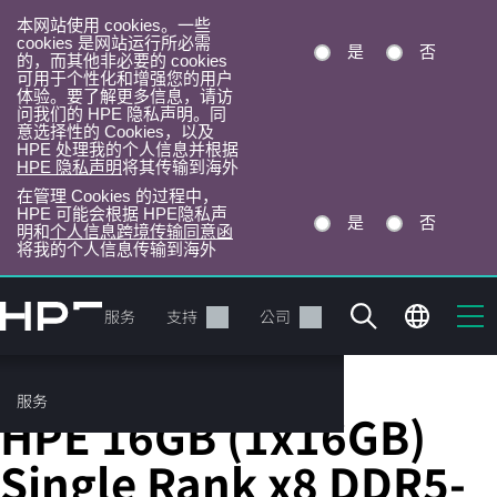
本网站使用 cookies。一些
cookies 是网站运行所必需
是
否
的，而其他非必要的 cookies
可用于个性化和增强您的用户
体验。要了解更多信息，请访
问我们的 HPE 隐私声明。同
意选择性的 Cookies，以及
HPE 处理我的个人信息并根据
HPE 隐私声明
将其传输到海外
在管理 Cookies 的过程中，
HPE 可能会根据 HPE隐私声
是
否
明和
个人信息跨境传输同意函
将我的个人信息传输到海外
跳
转
产品
服务
支持
公司
到
主
目
服务
Server Memory
录
HPE 16GB (1x16GB)
Single Rank x8 DDR5-