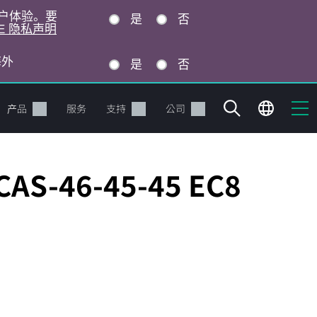
的用户体验。要
是
否
E 隐私声明
海外
是
否
产品
服务
支持
公司
CAS-46-45-45 EC8