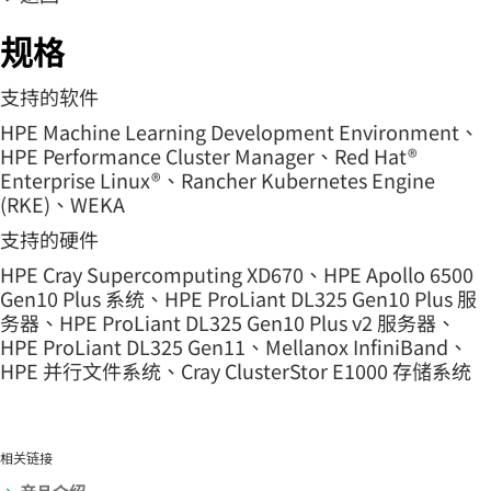
规格
支持的软件
HPE Machine Learning Development Environment、
HPE Performance Cluster Manager、Red Hat®
Enterprise Linux®、Rancher Kubernetes Engine
(RKE)、WEKA
支持的硬件
HPE Cray Supercomputing XD670、HPE Apollo 6500
Gen10 Plus 系统、HPE ProLiant DL325 Gen10 Plus 服
务器、HPE ProLiant DL325 Gen10 Plus v2 服务器、
HPE ProLiant DL325 Gen11、Mellanox InfiniBand、
HPE 并行文件系统、Cray ClusterStor E1000 存储系统
相关链接