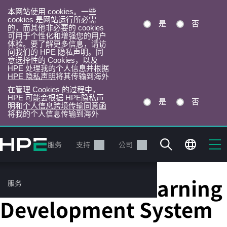
本网站使用 cookies。一些
cookies 是网站运行所必需
是
否
的，而其他非必要的 cookies
可用于个性化和增强您的用户
体验。要了解更多信息，请访
问我们的 HPE 隐私声明。同
意选择性的 Cookies，以及
HPE 处理我的个人信息并根据
HPE 隐私声明
将其传输到海外
在管理 Cookies 的过程中，
HPE 可能会根据 HPE隐私声
是
否
明和
个人信息跨境传输同意函
将我的个人信息传输到海外
跳
转
产品
服务
支持
公司
到
主
目
HPE Machine Learning
服务
录
Development System