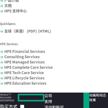
产品介绍
文档
HPE 支持中心
QuickSpecs
全球（英语） (PDF)
(HTML)
HPE Services
HPE Financial Services
Consulting Services
HPE Managed Services
HPE Complete Care Service
HPE Tech Care Service
HPE Lifecycle Services
HPE Education Services
公司
动画和动态
效果
支持
购买方式
活动和新闻