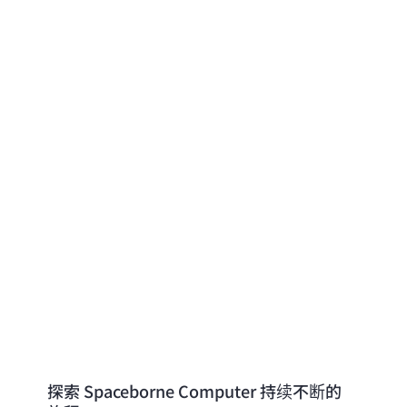
 分析获得了 NASA 团队飞行奖、JPL 团体成就奖，还取得了一项美
个月缩短至几分钟，具体用例包括医疗保健、图像处理、自然
行超级计算
探索 Spaceborne Computer 持续不断的