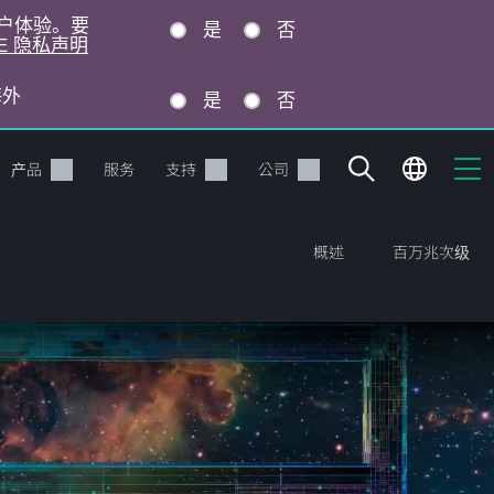
的用户体验。要
是
否
E 隐私声明
海外
是
否
产品
服务
支持
公司
概述
百万兆次级