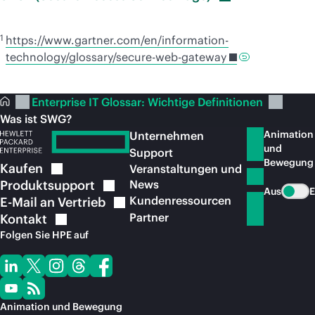
1
https://www.gartner.com/en/information-
technology/glossary/secure-web-gateway
Enterprise IT Glossar: Wichtige Definitionen
Was ist SWG?
Animation
Unternehmen
und
Support
Bewegung
Kaufen
Veranstaltungen und
Produktsupport
News
Aus
E
Kundenressourcen
E-Mail an
Vertrieb
Partner
Kontakt
Folgen Sie HPE auf
Animation und Bewegung