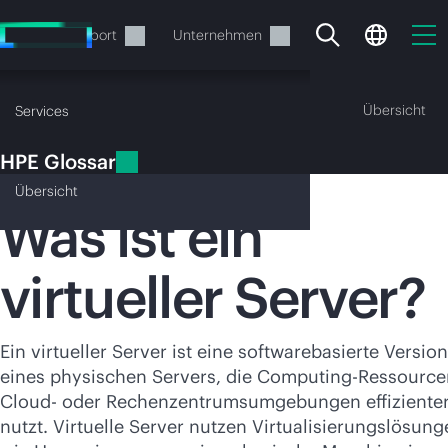
Zum
Hauptinhalt
rvices
Support
Unternehmen
wechseln
HPE Glossar
Übersicht
Services
HPE Glossar
Virtueller Server
Übersicht
Was ist ein
virtueller Server?
Ihr Warenkorb ist aktuell
leer
Ein virtueller Server ist eine softwarebasierte Version
Besuchen Sie den HPE Store zum Stöbern,
eines physischen Servers, die Computing-Ressource
Konfigurieren und Bestellen.
Cloud- oder Rechenzentrumsumgebungen effiziente
nutzt. Virtuelle Server nutzen Virtualisierungslösun