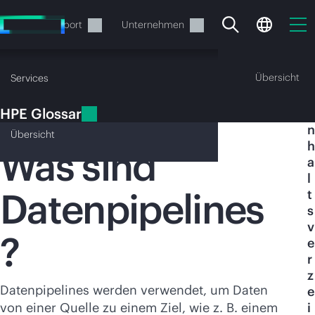
Zum
Hauptinhalt
rvices
Support
Unternehmen
wechseln
HPE Glossar
Übersicht
Services
HPE Glossar
I
Datenpipelines
n
Übersicht
h
Was sind
a
l
Datenpipelines
t
Ihr Warenkorb ist aktuell
s
leer
v
?
e
r
Besuchen Sie den HPE Store zum Stöbern,
z
Konfigurieren und Bestellen.
Datenpipelines werden verwendet, um Daten
e
von einer Quelle zu einem Ziel, wie z. B. einem
i