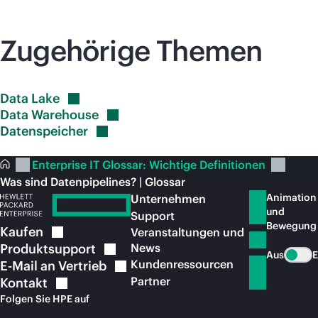
Zugehörige Themen
Data
Lake
Data
Warehouse
Datenspeicher
Enterprise IT Glossar: Wichtige Definitionen
Was sind Datenpipelines? | Glossar
Animation
Unternehmen
und
Support
Bewegung
Kaufen
Veranstaltungen und
Produktsupport
News
Aus
E
Kundenressourcen
E-Mail an
Vertrieb
Partner
Kontakt
Folgen Sie HPE auf