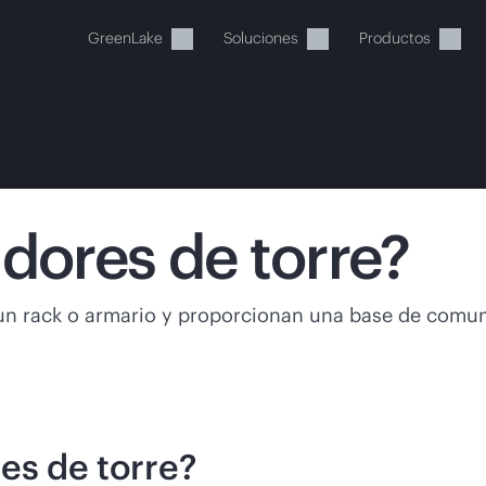
GreenLake
Soluciones
Productos
idores de torre?
stos momentos, tu cesta está 
un rack o armario y proporcionan una base de comuni
a de HPE para encontrar lo que buscas, configurarlo y
Comprar ahora
es de torre?