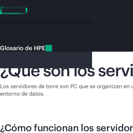
Saltar
al
contenido
principal
Glosario de HPE
Glosario de HPE
Servidores de torre
¿Qué son los serv
En e
Los servidores de torre son PC que se organizan en 
entorno de datos.
Dirígete a la tiend
¿Cómo funcionan los servidor