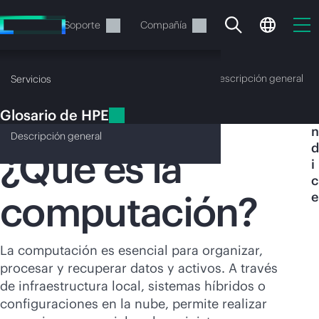
Saltar
al
Servicios
Soporte
Compañía
contenido
principal
Glosario de HPE
Descripción general
Servicios
Glosario de HPE
Í
Computación
n
Descripción
general
d
¿Qué es la
i
c
computación?
e
En estos momentos, tu
cesta está vacía
La computación es esencial para organizar,
Dirígete a la tienda de HPE para encontrar lo
procesar y recuperar datos y activos. A través
que buscas, configurarlo y realizar el pedido.
de infraestructura local, sistemas híbridos o
configuraciones en la nube, permite realizar