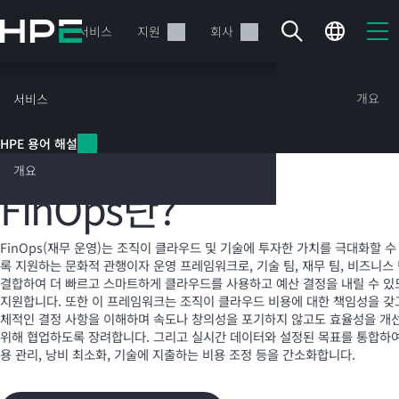
주
요
제품
서비스
지원
회사
콘
텐
츠
HPE 용어 해설
개요
서비스
로
건
HPE 용어 해설
너
FinOps(재무 운영)
뛰
개요
기
FinOps란?
현재 장바구니가 비어있습니다
FinOps(재무 운영)는 조직이 클라우드 및 기술에 투자한 가치를 극대화할 수
록 지원하는 문화적 관행이자 운영 프레임워크로, 기술 팀, 재무 팀, 비즈니스
HPE Store에서 검색하고 구성한 다음 주문하십시오.
결합하여 더 빠르고 스마트하게 클라우드를 사용하고 예산 결정을 내릴 수 있
지원합니다. 또한 이 프레임워크는 조직이 클라우드 비용에 대한 책임성을 갖
체적인 결정 사항을 이해하며 속도나 창의성을 포기하지 않고도 효율성을 개
지금 구매하기
위해 협업하도록 장려합니다. 그리고 실시간 데이터와 설정된 목표를 통합하여
용 관리, 낭비 최소화, 기술에 지출하는 비용 조정 등을 간소화합니다.