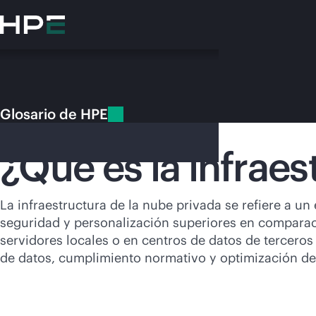
Saltar
al
contenido
principal
Glosario de HPE
Glosario de HPE
Infraestructura de la nube privada
¿Qué es la infraes
En e
La infraestructura de la nube privada se refiere a 
seguridad y personalización superiores en comparac
Dirígete a la tiend
servidores locales o en centros de datos de tercero
de datos, cumplimiento normativo y optimización del 