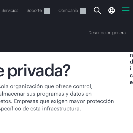
Servicios
Soporte
Compañía
Descripción general
Í
n
d
e privada?
i
c
e
vacía
sola organización que ofrece control,
 almacenar sus programas y datos en
 realizar el pedido.
mpletos. Empresas que exigen mayor protección
ecífico de esta infraestructura.