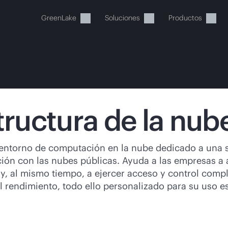
GreenLake
Soluciones
Productos
tructura de la nub
stos momentos, tu cesta está 
un entorno de computación en la nube dedicado a una 
ión con las nubes públicas. Ayuda a las empresas a
a de HPE para encontrar lo que buscas, configurarlo y
s y, al mismo tiempo, a ejercer acceso y control co
rendimiento, todo ello personalizado para su uso esp
Comprar ahora