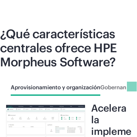
¿Qué características
centrales ofrece HPE
Morpheus Software?
Aprovisionamiento y organización
Gobernanza
A
Acelera
la
impleme