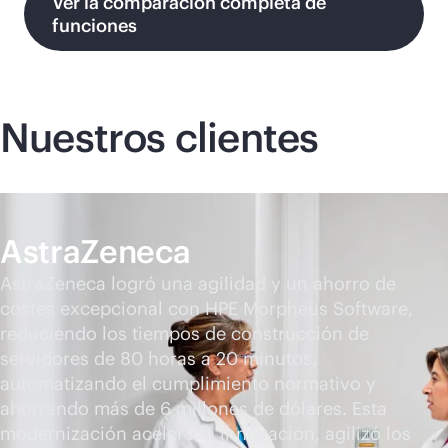
Ver la comparación completa de
funciones
Nuestros clientes
AstraZeneca
AstraZeneca logró una agilidad y un ahorro de
costes excepcional con HPE Morpheus Software,
reduciendo los tiempos de construcción de
servidores de 80 horas a 20 minutos,
automatizando el cumplimiento normativo y
ahorrando más de 6 millones de dólares. Esta
modernización aceleró la innovación, agilizó los