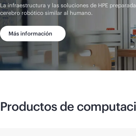
La infraestructura y las soluciones de HPE preparada
cerebro robótico similar al humano.
Más información
Productos de computac