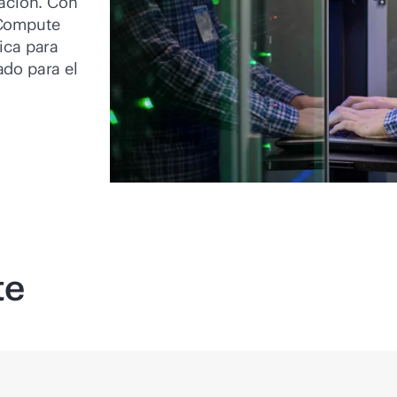
vación. Con
 Compute
ica para
ado para el
te