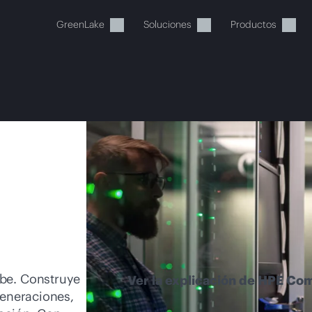
GreenLake
Soluciones
Productos
stos momentos, tu cesta está 
a de HPE para encontrar lo que buscas, configurarlo y
Comprar ahora
ube. Construye
Ver la explicación de HPE Co
generaciones,