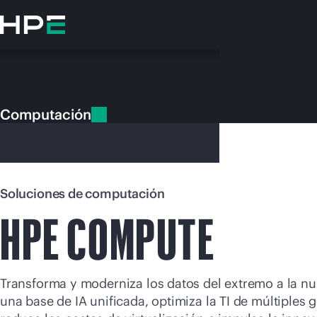
Saltar
al
contenido
principal
Computación
Computación
Soluciones de computación
En e
HPE COMPUTE
Dirígete a la tiend
Transforma y moderniza los datos del extremo a la n
una base de IA unificada, optimiza la TI de múltiples 