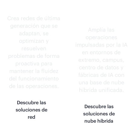
autónomas.
en todas
partes.
Crea redes de última
generación que se
Amplía las
adaptan, se
operaciones
optimizan y
impulsadas por la IA
resuelven
en entornos de
problemas de forma
extremo, campus,
proactiva para
centro de datos y
mantener la fluidez
fábricas de IA con
del funcionamiento
una base de nube
de las operaciones.
híbrida unificada.
Descubre las
Descubre las
soluciones de
soluciones de
red
nube híbrida