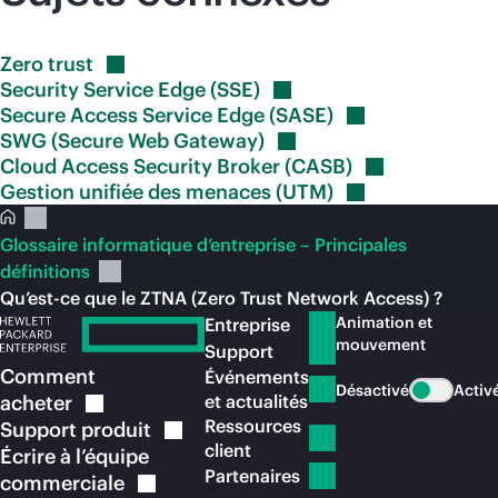
Zero
trust
Security Service Edge
(SSE)
Secure Access Service Edge
(SASE)
SWG (Secure Web
Gateway)
Cloud Access Security Broker
(CASB)
Gestion unifiée des menaces
(UTM)
Glossaire informatique d’entreprise – Principales
définitions
Qu’est-ce que le ZTNA (Zero Trust Network Access) ?
Animation et
Entreprise
mouvement
Support
Comment
Événements
Désactivé
Activ
acheter
et actualités
Ressources
Support
produit
client
Écrire à l’équipe
Partenaires
commerciale