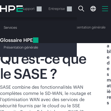
Accéder
au
Services
Support
Entreprise
contenu
principal
Glossaire HPE
Présentation générale
Services
Glossaire HPE
T
SASE
a
Présentation
générale
bl
Qu’est-ce que
e
d
le SASE ?
e
Votre panier est
s
actuellement vide
m
at
SASE combine des fonctionnalités WAN
iè
Rendez-vous dans la boutique HPE pour
complètes comme le
SD-WAN
, le routage et
re
découvrir, configurer et commander.
l’optimisation WAN avec des services de
s
sécurité fournis par le cloud ou le SSE