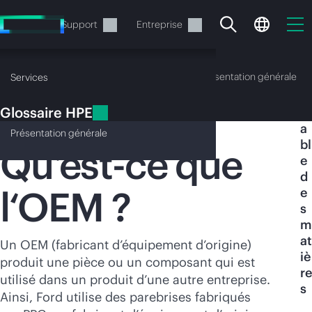
Accéder
au
Services
Support
Entreprise
contenu
principal
Glossaire HPE
Présentation générale
Services
Glossaire HPE
T
OEM
a
Présentation
générale
bl
Qu’est-ce que
e
d
l‘OEM ?
e
Votre panier est
s
actuellement vide
m
at
Un OEM (fabricant d’équipement d’origine)
iè
Rendez-vous dans la boutique HPE pour
produit une pièce ou un composant qui est
re
découvrir, configurer et commander.
utilisé dans un produit d’une autre entreprise.
s
Ainsi, Ford utilise des parebrises fabriqués