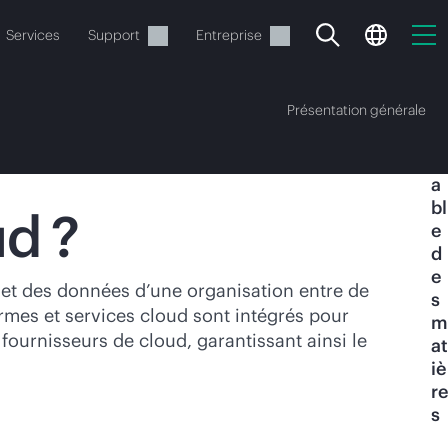
Services
Support
Entreprise
Présentation générale
T
a
bl
ud ?
e
d
e
ide
s et des données d’une organisation entre de
s
mes et services cloud sont intégrés pour
m
t commander.
 fournisseurs de cloud, garantissant ainsi le
at
iè
re
s