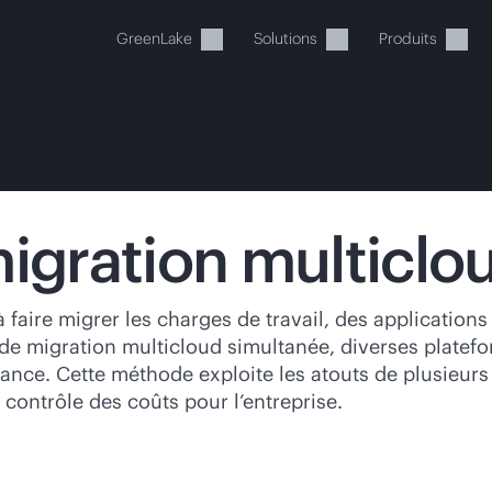
GreenLake
Solutions
Produits
migration multiclo
tre panier est actuellement v
 faire migrer les charges de travail, des application
 migration multicloud simultanée, diverses platefor
 dans la boutique HPE pour découvrir, configurer e
ndance. Cette méthode exploite les atouts de plusieurs
t contrôle des coûts pour l’entreprise.
Acheter maintenant