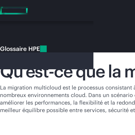
Accéder
au
contenu
principal
Glossaire HPE
Glossaire HPE
Migration multicloud
Qu’est-ce que la 
Vo
La migration multicloud est le processus consistant à
nombreux environnements cloud. Dans un scénario de
Rendez-vous
améliorer les performances, la flexibilité et la redo
meilleur équilibre possible entre services, sécurité e