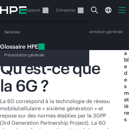
Accéder
au
Services
Support
Entreprise
contenu
principal
Glossaire HPE
Présentation générale
Services
Glossaire HPE
T
6G
a
Présentation
générale
bl
Qu’est-ce que
e
d
la 6G ?
e
Votre panier est
s
actuellement vide
m
at
La 6G correspond à la technologie de réseau
iè
Rendez-vous dans la boutique HPE pour
mobile/cellulaire « sixième génération » et
re
découvrir, configurer et commander.
repose sur des normes établies par le 3GPP
s
(3rd Generation Partnership Project). La 6G