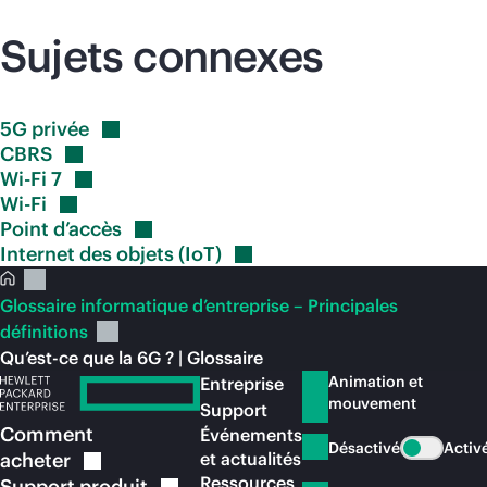
Sujets connexes
5G
privée
CBRS
Wi-Fi
7
Wi-Fi
Point
d’accès
Internet des objets
(IoT)
Glossaire informatique d’entreprise – Principales
définitions
Qu’est-ce que la 6G ? | Glossaire
Animation et
Entreprise
mouvement
Support
Comment
Événements
Désactivé
Activ
acheter
et actualités
Ressources
Support
produit