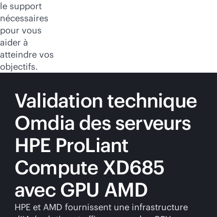
le support
nécessaires
pour vous
aider à
atteindre vos
objectifs.
Validation technique
Omdia des serveurs
HPE ProLiant
Compute XD685
avec GPU AMD
HPE et AMD fournissent une infrastructure