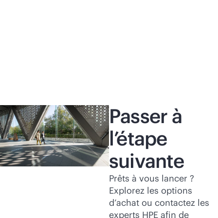
HPE dévoile sa première architecture
Me
d’IA à l’échelle du rack AMD Helios, dotée
in
d’un commutateur HPE Juniper
CA
Networking dédié
d’
Lire le communiqué de
presse
Lir
Passer à
l’étape
suivante
Prêts à vous lancer ?
Explorez les options
d’achat ou contactez les
experts HPE afin de