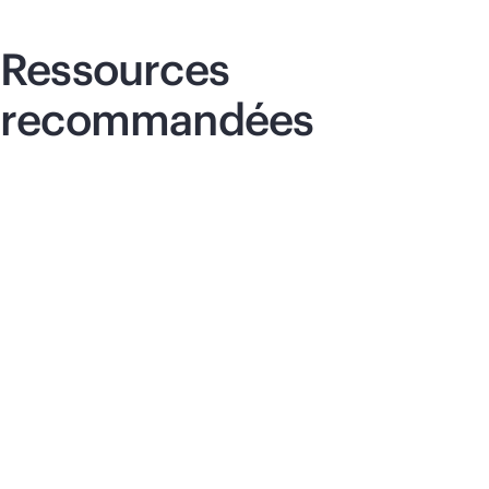
Ressources
recommandées
Communiqué de presse
Gui