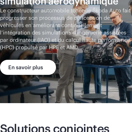
simulation aérodynamique
Le constructeur automobile tchèque Škoda Auto fait
progresser son processus de conception de
véhicules en améliorant continuellement
l’intégration des simulations d’ingénierie assistées
par ordinateur (IAO) et du calcul haute performance
(HPC) propulsé par HPE et AMD.
En savoir plus
Solutions conjointes