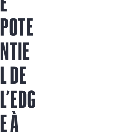
E
Acheter maintenant
POTE
NTIE
L DE
L’EDG
E À