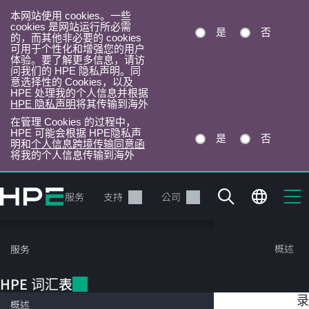
本网站使用 cookies。一些
cookies 是网站运行所必需
是
否
的，而其他非必要的 cookies
可用于个性化和增强您的用户
体验。要了解更多信息，请访
问我们的 HPE 隐私声明。同
意选择性的 Cookies，以及
HPE 处理我的个人信息并根据
HPE 隐私声明
将其传输到海外
在管理 Cookies 的过程中，
HPE 可能会根据 HPE隐私声
是
否
明和
个人信息跨境传输同意函
将我的个人信息传输到海外
跳
转
产品
服务
支持
公司
到
主
目
HPE 词汇表
概述
服务
录
HPE 词汇表
目
分散式存储
录
概述