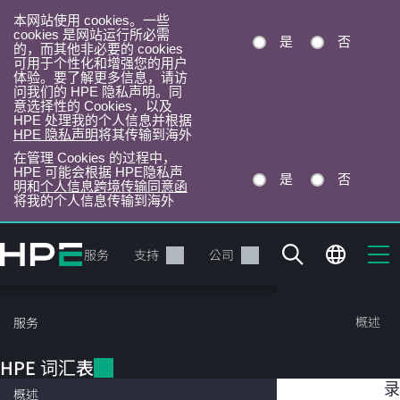
本网站使用 cookies。一些
cookies 是网站运行所必需
是
否
的，而其他非必要的 cookies
可用于个性化和增强您的用户
体验。要了解更多信息，请访
问我们的 HPE 隐私声明。同
意选择性的 Cookies，以及
HPE 处理我的个人信息并根据
HPE 隐私声明
将其传输到海外
在管理 Cookies 的过程中，
HPE 可能会根据 HPE隐私声
是
否
明和
个人信息跨境传输同意函
将我的个人信息传输到海外
跳
转
产品
服务
支持
公司
到
主
目
HPE 词汇表
概述
服务
录
HPE 词汇表
目
数据智能
录
概述