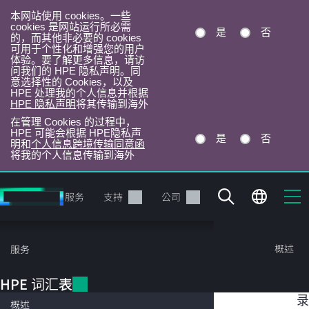
本网站使用 cookies。一些
cookies 是网站运行所必需
是
否
的，而其他非必要的 cookies
可用于个性化和增强您的用户
体验。要了解更多信息，请访
问我们的 HPE 隐私声明。同
意选择性的 Cookies，以及
HPE 处理我的个人信息并根据
HPE 隐私声明
将其传输到海外
在管理 Cookies 的过程中，
HPE 可能会根据 HPE隐私声
是
否
明和
个人信息跨境传输同意函
将我的个人信息传输到海外
跳
转
产品
服务
支持
公司
到
主
目
HPE 词汇表
概述
服务
录
HPE 词汇表
目
云迁移规划
录
概述