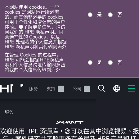
本网站使用 cookies。一些
cookies 是网站运行所必需
是
否
的，而其他非必要的 cookies
可用于个性化和增强您的用户
体验。要了解更多信息，请访
问我们的 HPE 隐私声明。同
意选择性的 Cookies，以及
HPE 处理我的个人信息并根据
HPE 隐私声明
将其传输到海外
在管理 Cookies 的过程中，
HPE 可能会根据 HPE隐私声
是
否
明和
个人信息跨境传输同意函
将我的个人信息传输到海外
跳
转
产品
服务
支持
公司
到
主
目
服务
录
资源库
欢迎使用 HPE 资源库，您可以在其中浏览视频、报
告、案例研究并了解更多有关最新 HPE 产品和 IT