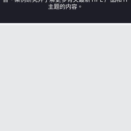
主题的内容。
您的购物车目前是空的
前往 HPE 商店浏览、配置和订购。
立即购买