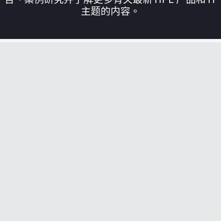
主题的内容。
您的购物车目前是空的
前往 HPE 商店浏览、配置和订购。
立即购买