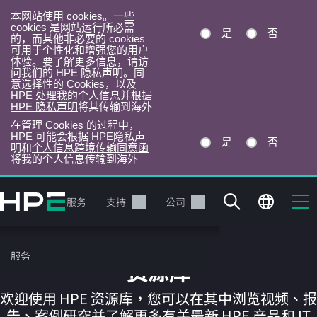
本网站使用 cookies。一些
cookies 是网站运行所必需
是
否
的，而其他非必要的 cookies
可用于个性化和增强您的用户
体验。要了解更多信息，请访
问我们的 HPE 隐私声明。同
意选择性的 Cookies，以及
HPE 处理我的个人信息并根据
HPE 隐私声明
将其传输到海外
在管理 Cookies 的过程中，
HPE 可能会根据 HPE隐私声
是
否
明和
个人信息跨境传输同意函
将我的个人信息传输到海外
跳
转
产品
服务
支持
公司
到
主
目
服务
录
资源库
欢迎使用 HPE 资源库，您可以在其中浏览视频、报
告、案例研究并了解更多有关最新 HPE 产品和 IT