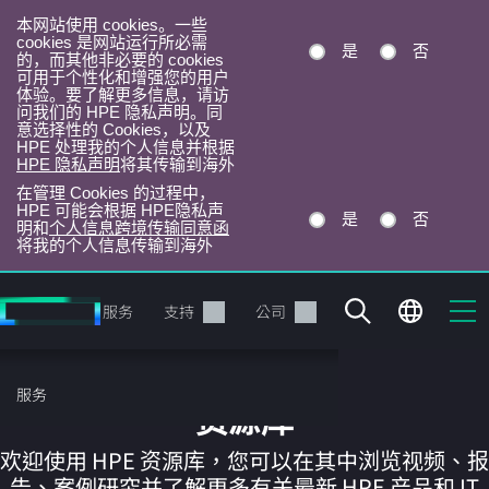
本网站使用 cookies。一些
cookies 是网站运行所必需
是
否
的，而其他非必要的 cookies
可用于个性化和增强您的用户
体验。要了解更多信息，请访
问我们的 HPE 隐私声明。同
意选择性的 Cookies，以及
HPE 处理我的个人信息并根据
HPE 隐私声明
将其传输到海外
在管理 Cookies 的过程中，
HPE 可能会根据 HPE隐私声
是
否
明和
个人信息跨境传输同意函
将我的个人信息传输到海外
跳
转
产品
服务
支持
公司
到
主
目
服务
录
资源库
欢迎使用 HPE 资源库，您可以在其中浏览视频、报
告、案例研究并了解更多有关最新 HPE 产品和 IT