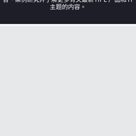
主题的内容。
您的购物车目前是空的
前往 HPE 商店浏览、配置和订购。
立即购买