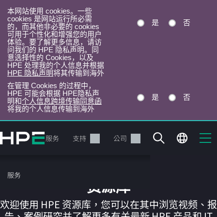
本网站使用 cookies。一些
cookies 是网站运行所必需
是
否
的，而其他非必要的 cookies
可用于个性化和增强您的用户
体验。要了解更多信息，请访
问我们的 HPE 隐私声明。同
意选择性的 Cookies，以及
HPE 处理我的个人信息并根据
HPE 隐私声明
将其传输到海外
在管理 Cookies 的过程中，
HPE 可能会根据 HPE隐私声
是
否
明和
个人信息跨境传输同意函
将我的个人信息传输到海外
跳
转
产品
服务
支持
公司
到
主
目
服务
录
资源库
欢迎使用 HPE 资源库，您可以在其中浏览视频、报
告、案例研究并了解更多有关最新 HPE 产品和 IT