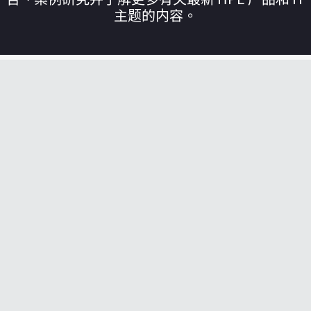
主题的内容。
您的购物车目前是空的
前往 HPE 商店浏览、配置和订购。
立即购买