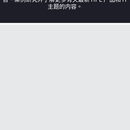
主题的内容。
您的购物车目前是空的
前往 HPE 商店浏览、配置和订购。
立即购买