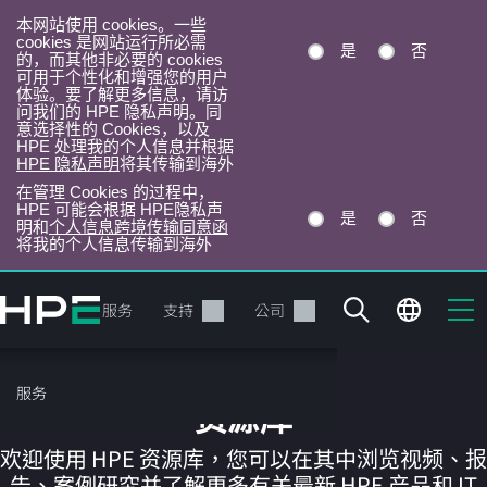
本网站使用 cookies。一些
cookies 是网站运行所必需
是
否
的，而其他非必要的 cookies
可用于个性化和增强您的用户
体验。要了解更多信息，请访
问我们的 HPE 隐私声明。同
意选择性的 Cookies，以及
HPE 处理我的个人信息并根据
HPE 隐私声明
将其传输到海外
在管理 Cookies 的过程中，
HPE 可能会根据 HPE隐私声
是
否
明和
个人信息跨境传输同意函
将我的个人信息传输到海外
跳
转
产品
服务
支持
公司
到
主
目
服务
录
资源库
欢迎使用 HPE 资源库，您可以在其中浏览视频、报
告、案例研究并了解更多有关最新 HPE 产品和 IT