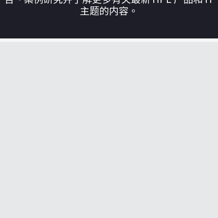
主题的内容。
您的购物车目前是空的
前往 HPE 商店浏览、配置和订购。
立即购买