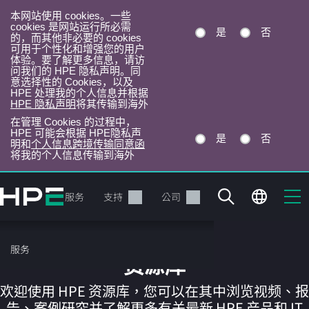
本网站使用 cookies。一些
cookies 是网站运行所必需
是
否
的，而其他非必要的 cookies
可用于个性化和增强您的用户
体验。要了解更多信息，请访
问我们的 HPE 隐私声明。同
意选择性的 Cookies，以及
HPE 处理我的个人信息并根据
HPE 隐私声明
将其传输到海外
在管理 Cookies 的过程中，
HPE 可能会根据 HPE隐私声
是
否
明和
个人信息跨境传输同意函
将我的个人信息传输到海外
跳
转
产品
服务
支持
公司
到
主
目
服务
录
资源库
欢迎使用 HPE 资源库，您可以在其中浏览视频、报
告、案例研究并了解更多有关最新 HPE 产品和 IT