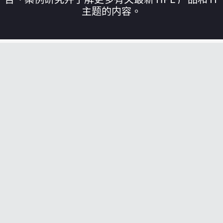
主题的内容。
您的购物车目前是空的
前往 HPE 商店浏览、配置和订购。
立即购买