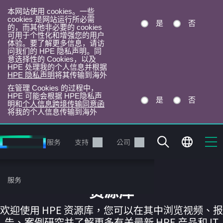
本网站使用 cookies。一些
cookies 是网站运行所必需
是
否
的，而其他非必要的 cookies
可用于个性化和增强您的用户
体验。要了解更多信息，请访
问我们的 HPE 隐私声明。同
意选择性的 Cookies，以及
HPE 处理我的个人信息并根据
HPE 隐私声明
将其传输到海外
在管理 Cookies 的过程中，
HPE 可能会根据 HPE隐私声
是
否
明和
个人信息跨境传输同意函
将我的个人信息传输到海外
跳
转
产品
服务
支持
公司
到
主
目
服务
录
资源库
欢迎使用 HPE 资源库，您可以在其中浏览视频、报
告、案例研究并了解更多有关最新 HPE 产品和 IT