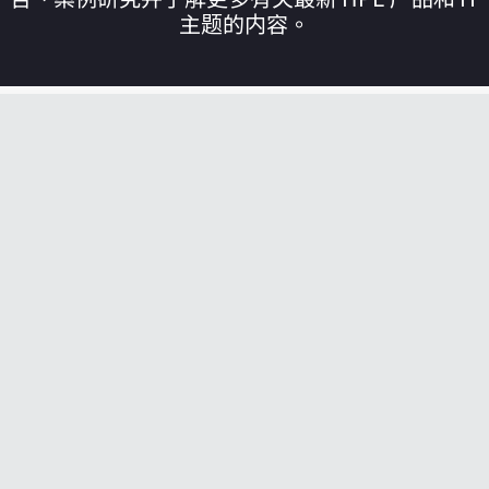
主题的内容。
您的购物车目前是空的
前往 HPE 商店浏览、配置和订购。
立即购买