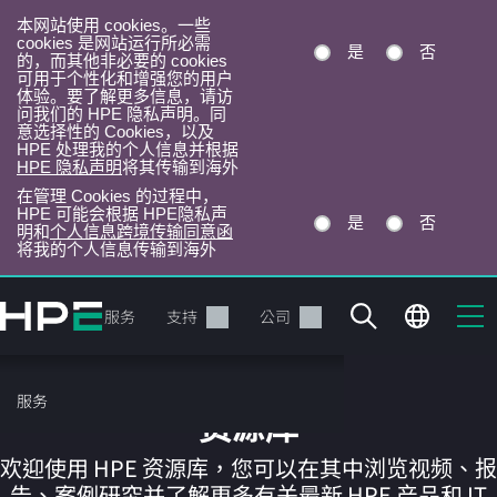
本网站使用 cookies。一些
cookies 是网站运行所必需
是
否
的，而其他非必要的 cookies
可用于个性化和增强您的用户
体验。要了解更多信息，请访
问我们的 HPE 隐私声明。同
意选择性的 Cookies，以及
HPE 处理我的个人信息并根据
HPE 隐私声明
将其传输到海外
在管理 Cookies 的过程中，
HPE 可能会根据 HPE隐私声
是
否
明和
个人信息跨境传输同意函
将我的个人信息传输到海外
跳
转
产品
服务
支持
公司
到
主
目
服务
录
资源库
欢迎使用 HPE 资源库，您可以在其中浏览视频、报
告、案例研究并了解更多有关最新 HPE 产品和 IT