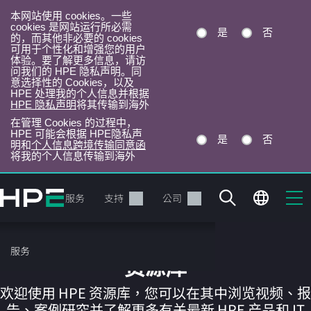
本网站使用 cookies。一些
cookies 是网站运行所必需
是
否
的，而其他非必要的 cookies
可用于个性化和增强您的用户
体验。要了解更多信息，请访
问我们的 HPE 隐私声明。同
意选择性的 Cookies，以及
HPE 处理我的个人信息并根据
HPE 隐私声明
将其传输到海外
在管理 Cookies 的过程中，
HPE 可能会根据 HPE隐私声
是
否
明和
个人信息跨境传输同意函
将我的个人信息传输到海外
跳
转
产品
服务
支持
公司
到
主
目
服务
录
资源库
欢迎使用 HPE 资源库，您可以在其中浏览视频、报
告、案例研究并了解更多有关最新 HPE 产品和 IT