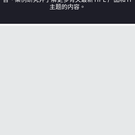
主题的内容。
您的购物车目前是空的
前往 HPE 商店浏览、配置和订购。
立即购买