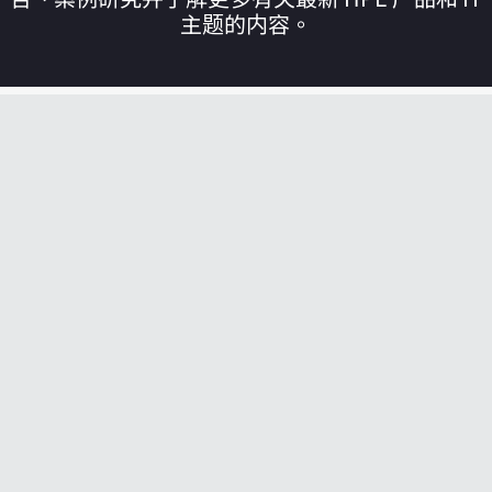
主题的内容。
您的购物车目前是空的
前往 HPE 商店浏览、配置和订购。
立即购买