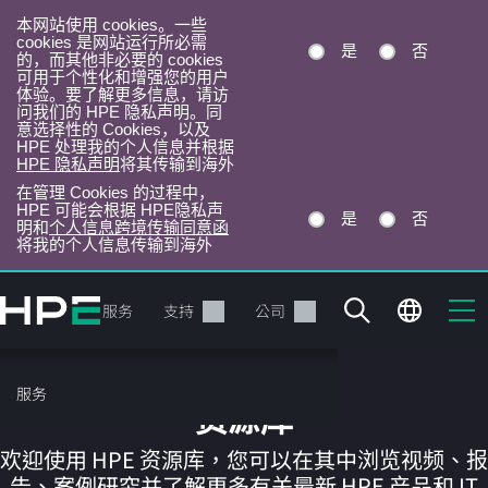
本网站使用 cookies。一些
cookies 是网站运行所必需
是
否
的，而其他非必要的 cookies
可用于个性化和增强您的用户
体验。要了解更多信息，请访
问我们的 HPE 隐私声明。同
意选择性的 Cookies，以及
HPE 处理我的个人信息并根据
HPE 隐私声明
将其传输到海外
在管理 Cookies 的过程中，
HPE 可能会根据 HPE隐私声
是
否
明和
个人信息跨境传输同意函
将我的个人信息传输到海外
跳
转
产品
服务
支持
公司
到
主
目
服务
录
资源库
欢迎使用 HPE 资源库，您可以在其中浏览视频、报
告、案例研究并了解更多有关最新 HPE 产品和 IT