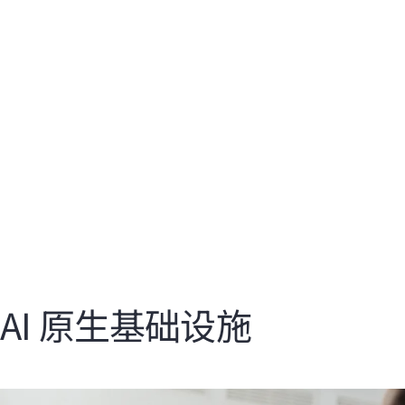
借助对话助手、自我驱动型操作与数字体验孪生技
利
术，提升故障排除与问题解决速度。
部
了解更多
AI 原生基础设施