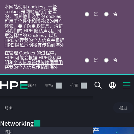
本网站使用 cookies。一些
cookies 是网站运行所必需
是
否
的，而其他非必要的 cookies
可用于个性化和增强您的用户
体验。要了解更多信息，请访
问我们的 HPE 隐私声明。同
意选择性的 Cookies，以及
HPE 处理我的个人信息并根据
HPE 隐私声明
将其传输到海外
在管理 Cookies 的过程中，
HPE 可能会根据 HPE隐私声
是
否
明和
个人信息跨境传输同意函
将我的个人信息传输到海外
跳
转
产品
服务
支持
公司
到
主
目
Networking
概述
服务
录
Networking
HPE Networking 产
概述