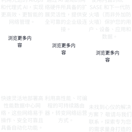
和代理式 AI，实现
络硬件所具备的扩
SASE 和下一代防
更高效、更智能的
展灵活性，提供安
火墙（而非外加防
网络管理。
全可靠的企业级连
火墙）保护您的用
接。
户、设备、应用和
数据。
浏览更多内
容
浏览更多内
容
浏览更多内
容
数据中心
AI 原生路由器
还有其他需求
吗？
快速灵活地部署高
利用高性能、可编
性能数据中心网
程的可持续路由
未找到心仪的解决
络，这些网络易于
器，转变网络运营
方案？ 敬请与我们
操作、安全可靠且
方式。
联系，探索专为您
具备自动化功能。
的需求量身打造的