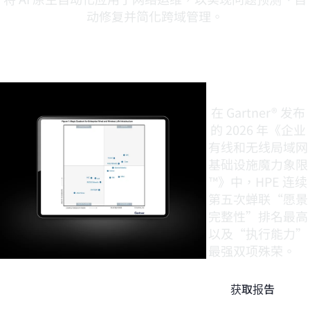
动修复并简化跨域管理。
最具前瞻
性。最具
执行力。
在 Gartner® 发布
的 2026 年《企业
有线和无线局域网
基础设施魔力象限
™》中，HPE 连续
第五次蝉联“愿景
完整性”排名最高
以及“执行能力”
最强双项殊
荣。
1
获取报告
了解差异