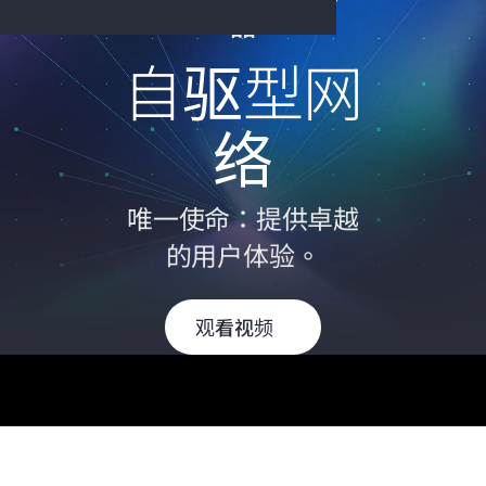
品
自驱型网
您的购物车目前是空的
络
前往 HPE 商店浏览、配置和订购。
唯一使命：提供卓越
立即购买
的用户体验。
观看视频