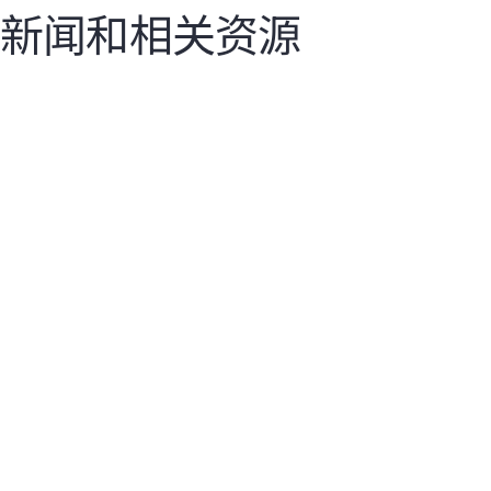
新闻和相关资源
视频
新
破除 AI 噱头：让网络真正实现自主运行的 7
H
大功能
借
了解自主运行网络的关键要求，确保能够降低复杂
少
性并改善成效。