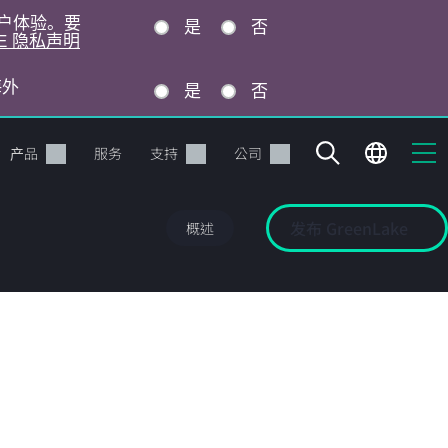
的用户体验。要
是
否
E 隐私声明
海外
是
否
产品
服务
支持
公司
发布 GreenLake
概述