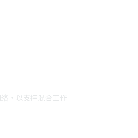
前往 HPE 商店浏览、配置和订购。
s
立即购买
网络，以支持混合工作