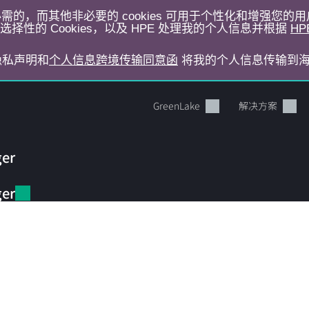
运行所必需的，而其他非必要的 cookies 可用于个性化和增强您
择性的 Cookies，以及 HPE 处理我的个人信息并根据
HP
E隐私声明和
个人信息跨境传输同意函
将我的个人信息传输到
GreenLake
解决方案
ger
a
ger
ng
您的购物车目前是空的