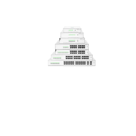
ANT
ON
SWI
TCH
SERI