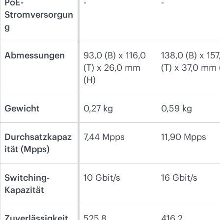
PoE-
-
-
Stromversorgun
g
Abmessungen
93,0 (B) x 116,0
138,0 (B) x 157
(T) x 26,0 mm
(T) x 37,0 mm 
(H)
Gewicht
0,27 kg
0,59 kg
Durchsatzkapaz
7,44 Mpps
11,90 Mpps
ität (Mpps)
Switching-
10 Gbit/s
16 Gbit/s
Kapazität
Zuverlässigkeit
525,8
416,2