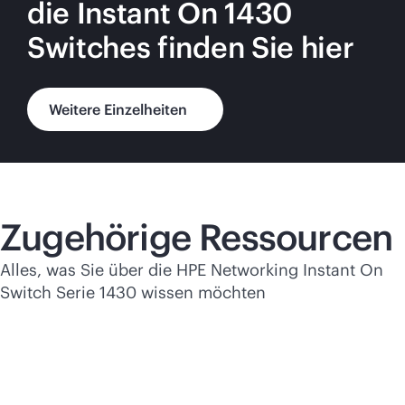
die Instant On 1430
Switches finden Sie hier
Weitere Einzelheiten
Zugehörige Ressourcen
Alles, was Sie über die HPE Networking Instant On
Switch Serie 1430 wissen möchten
Auf einen Blick
Auf
Gründe für ein Upgrade auf die HPE
HP