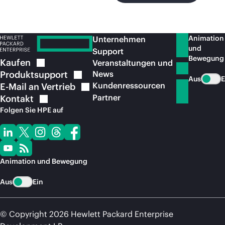
Animation
Unternehmen
und
Support
Bewegung
Kaufen
Veranstaltungen und
Produktsupport
News
Aus
E
Kundenressourcen
E-Mail an
Vertrieb
Partner
Kontakt
Folgen Sie HPE auf
Animation und Bewegung
Aus
Ein
© Copyright 2026 Hewlett Packard Enterprise