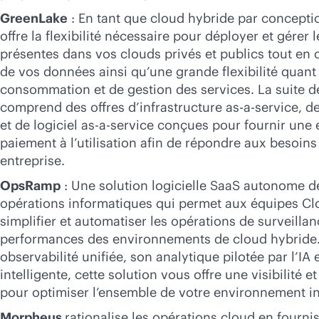
GreenLake
: En tant que cloud hybride par concept
offre la flexibilité nécessaire pour déployer et gérer 
présentes dans vos clouds privés et publics tout en 
de vos données ainsi qu’une grande flexibilité quan
consommation et de gestion des services. La suite d
comprend des offres d’infrastructure
as-a-service
, d
et de logiciel
as-a-service
conçues pour fournir une e
paiement à l’utilisation afin de répondre aux besoins
entreprise.
OpsRamp
: Une solution logicielle SaaS autonome d
opérations informatiques qui permet aux équipes C
simplifier et automatiser les opérations de surveilla
performances des environnements de cloud hybride
observabilité unifiée, son analytique pilotée par l’IA
intelligente, cette solution vous offre une visibilité 
pour optimiser l’ensemble de votre environnement i
Morpheus
rationalise les opérations cloud en fourn