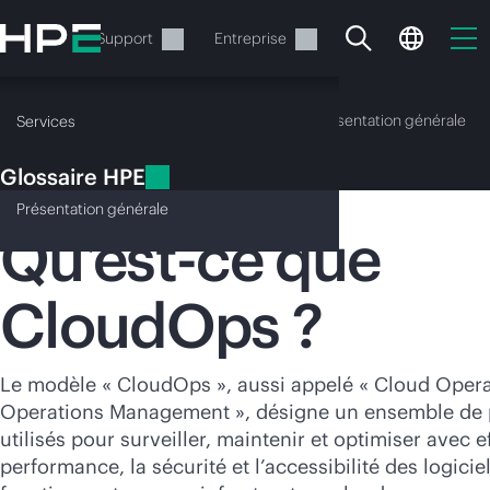
Accéder
au
Services
Support
Entreprise
contenu
principal
Glossaire HPE
Présentation générale
Services
Glossaire HPE
CloudOps
Présentation
générale
Qu’est-ce que
CloudOps ?
Votre panier est
actuellement vide
Le modèle « CloudOps », aussi appelé « Cloud Opera
Rendez-vous dans la boutique HPE pour
Operations Management », désigne un ensemble de p
découvrir, configurer et commander.
utilisés pour surveiller, maintenir et optimiser avec ef
performance, la sécurité et l’accessibilité des logicie