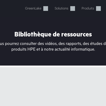
GreenLake
Solutions
Produits
Bibliothèque de ressources
s pourrez consulter des vidéos, des rapports, des études de
produits HPE et à notre actualité informatique.
tre panier est actuellement v
 dans la boutique HPE pour découvrir, configurer e
Acheter maintenant