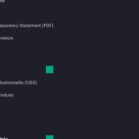
ise
sparency Statement (PDF)
isseurs
érationnelle (OSS)
roduits