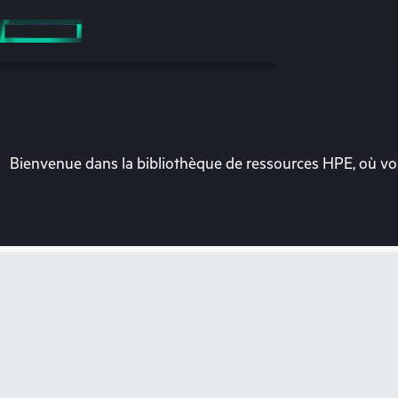
Accéder
au
contenu
principal
Bienvenue dans la bibliothèque de ressources HPE, où vou
Vo
Rendez-vous