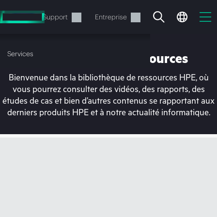
Accéder
au
Services
Support
Entreprise
contenu
principal
Services
Bibliothèque de ressources
Bienvenue dans la bibliothèque de ressources HPE, où
vous pourrez consulter des vidéos, des rapports, des
études de cas et bien d’autres contenus se rapportant aux
derniers produits HPE et à notre actualité informatique.
Votre panier est
actuellement vide
Rendez-vous dans la boutique HPE pour
découvrir, configurer et commander.