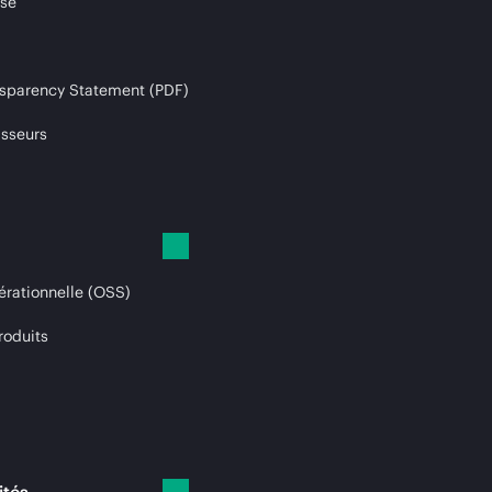
ise
sparency Statement (PDF)
isseurs
érationnelle (OSS)
roduits