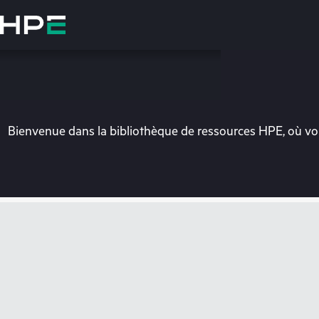
Accéder
au
contenu
principal
Bienvenue dans la bibliothèque de ressources HPE, où vou
Vo
Rendez-vous