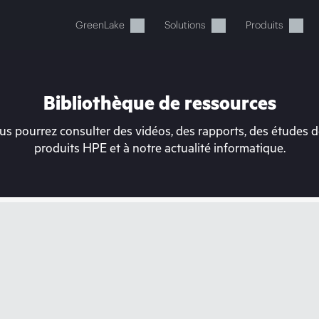
GreenLake
Solutions
Produits
Bibliothèque de ressources
s pourrez consulter des vidéos, des rapports, des études de
produits HPE et à notre actualité informatique.
tre panier est actuellement v
 dans la boutique HPE pour découvrir, configurer e
Acheter maintenant