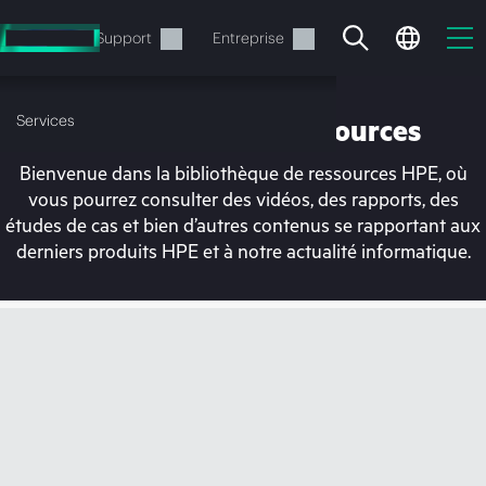
Accéder
au
Services
Support
Entreprise
contenu
principal
Services
Bibliothèque de ressources
Bienvenue dans la bibliothèque de ressources HPE, où
vous pourrez consulter des vidéos, des rapports, des
études de cas et bien d’autres contenus se rapportant aux
derniers produits HPE et à notre actualité informatique.
Votre panier est
actuellement vide
Rendez-vous dans la boutique HPE pour
découvrir, configurer et commander.