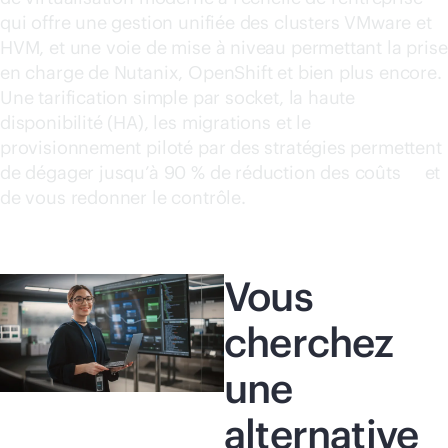
Acheter maintenant
qui offre une gestion unifiée des clusters VMware et
HVM, et une voie de mise à niveau permettant la prise
en charge de Nutanix, OpenShift et bien plus encore.
Une tarification simple par socket, la haute
disponibilité (HA), les migrations et le
provisionnement piloté par des stratégies permettent
de dégager jusqu’à 90 % de réduction des
coûts
et
1
de vous redonner le contrôle.
Vous
cherchez
une
alternative